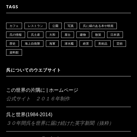
TAGS
カフェ
レストラン
公園
写真
呉に縁のある本や映画
呉の情報
呉土産
大和
屋台
建物
散策
日本酒
歴史
海上自衛隊
海軍
潜水艦
絶景
美術品
芸術
資料館
呉についてのウエブサイト
この世界の片隅に | ホームページ
公式サイト ２０１６年制作
呉と世界(1984-2014)
３０年間呉を世界に届け続けた英字新聞（抜粋）