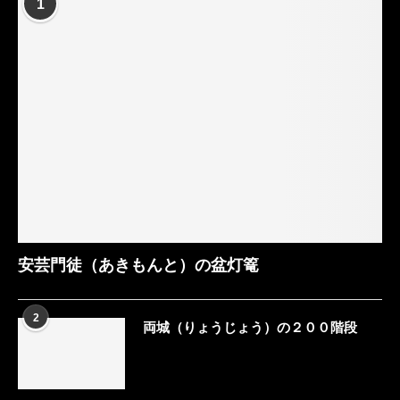
1
安芸門徒（あきもんと）の盆灯篭
2
両城（りょうじょう）の２００階段